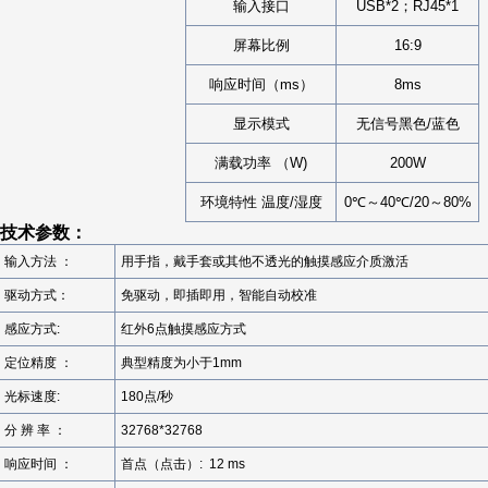
输入接口
USB*2；RJ45*1
屏幕比例
16:9
响应时间（ms）
8ms
显示模式
无信号黑色/蓝色
满载功率 （W)
200W
环境特性 温度/湿度
0℃～40℃/20～80%
技术参数：
输入方法 ：
用手指，戴手套或其他不透光的触摸感应介质激活
驱动方式：
免驱动，即插即用，智能自动校准
感应方式:
红外6点触摸感应方式
定位精度 ：
典型精度为小于1mm
光标速度:
180点/秒
分 辨 率 ：
32768*32768
响应时间 ：
首点（点击）: 12 ms