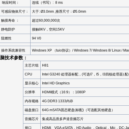
响应时间：
连续（书写）: 8 ms
可感应物体尺寸：
大于: Ø3.0mm ,推荐尺寸：Ø5.0mm
触摸寿命 ：
超过60,000,000次
静电防护
接触8KV，空间15KV
阻燃性
94 V0
操作系统兼容性
Windows XP （tuio协议）/ Windows 7/ Windows 8/ Linux /
脑技术参数：
主芯片组
H81
CPU
Intel G3240 处理器标配，(可选I7，I5，I3四核处理器)
显示核心
Intel HD Graphics
分辨率
HDMI模式（16:9）：1080P
内存规格
4G DDR3 1333内存
磁盘接口
64G mSATA固态硬盘(标配)（可选配其他硬盘）
音频芯片
集成高品质多声道音频芯片
接口
HDMI、VGA,eSATA，HD Audio ，Optical，Mic，DC-