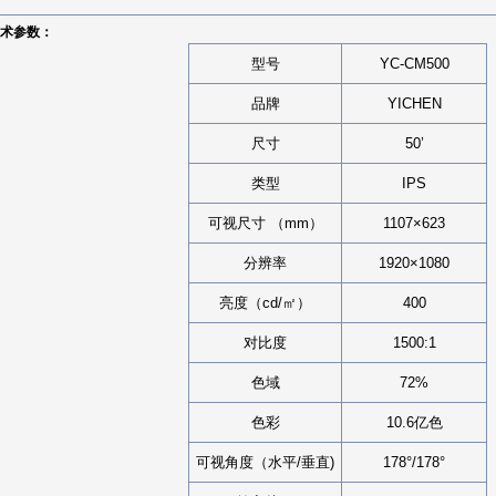
术参数：
型号
YC-CM500
品牌
YICHEN
尺寸
50’
类型
IPS
可视尺寸 （mm）
1107×623
分辨率
1920×1080
亮度（cd/㎡）
400
对比度
1500:1
色域
72%
色彩
10.6亿色
可视角度（水平/垂直)
178°/178°