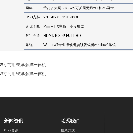
网络
千兆以太网（RJ-45,可扩展无线wifi和3G网卡）
USB支持
2*USB2.0 2*USB3.0
迷你全能
Mini－ITX主板，高度集成
数字高清
HDMI /1080P FULL HD
系统
Window7专业版或者旗舰版或者window8系统
55寸商用/教学触摸一体机
43寸商用/教学触摸一体机
新闻资讯
联系我们
行业资讯
联系方式