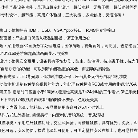
一体机产品设备功能，呈现出超专利设计、超低功耗、无热干扰、超低辐射等亮
术专利设计、超节能，高用户体验感，三大功能，多点触摸，灵活准确！
：
接口：整机拥有HDMI、USB、VGA,Ypbpr接口，RJ45等专业接口
液晶面板：严选进口优质A规液晶面板，保证使用放心
清晰：采用最新3D画质数字处理电路，图像清晰，视角宽阔，高亮度、色彩艳丽
840*2160分辨率超高清画面显示与播放
性设计：整机安全耐用，设备具有不怕划伤，防尘、防油污、抗电磁干扰，抗光
有“自动诊断”的功能，可以判断内部温度的高低，而启动风扇降温
面板背光源：LED背光源，低功耗节能环保，应当具备无信号自动待机功能
动侦测和识别各种复合视频的能力，能处理各种标准RGB或常用的非标准VGA
可工作,启动时间应当小于10秒钟,稳定性高满足7×24小时的工作需求,保证
在上下左右178度视角内观看到的图像不变形，色彩无失真
久耐用：内置电源，能耗低，液晶屏使用寿命可达5万小时以上
操作方式红外遥控, 简便易行；内置喇叭音响系统，音质清晰
准触摸系统：采用红外触摸功能，交互式体验，高精度触摸，具有抗光，免驱，
机颜色可选，安装简便，接通电源即可使用，可固定壁挂安装在墙上，也可悬挂