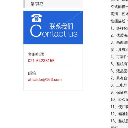
架/其它
立式触摸
高清、艺
性能描述
1、多样化
2、优质
3、画面
度，具有3
客服电话
4、可靠
021-64235155
5、整机
6、液晶
邮箱
7、具有自
ahtclide@163.com
8、上电即
9、保证
10、经
11、使用
12、精
13、整