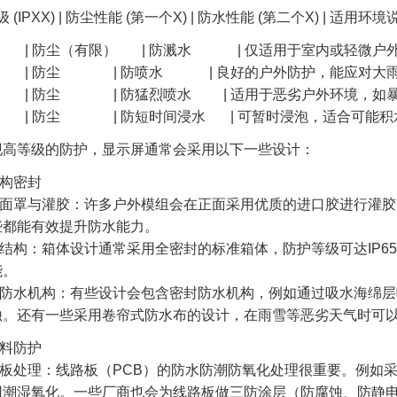
级 (IPXX) | 防尘性能 (第一个X) | 防水性能 (第二个X) 
53 | 防尘（有限） | 防溅水 | 仅适用于室内或轻微户
65 | 防尘 | 防喷水 | 良好的户外防护，能应对大雨
66 | 防尘 | 防猛烈喷水 | 适用于恶劣户外环境，如暴
67 | 防尘 | 防短时间浸水 | 可暂时浸泡，适合可能积
现高等级的防护，显示屏通常会采用以下一些设计：
构密封
罩与灌胶：许多户外模组会在正面采用优质的进口胶进行灌胶
些都能有效提升防水能力。
构：箱体设计通常采用全密封的标准箱体，防护等级可达IP6
能。
水机构：有些设计会包含密封防水机构，例如通过吸水海绵层
蚀。还有一些采用卷帘式防水布的设计，在雨雪等恶劣天气时可
料防护
处理：线路板（PCB）的防水防潮防氧化处理很重要。例如采
因潮湿氧化。一些厂商也会为线路板做三防涂层（防腐蚀、防静电