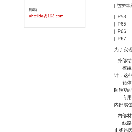
| 防护等
邮箱
ahtclide@163.com
| IP
| IP
| IP
| IP
为了实
外部结
模组面
计，这
箱体结
防锈功
专用防
内部腐
内部材
线路板
止线路