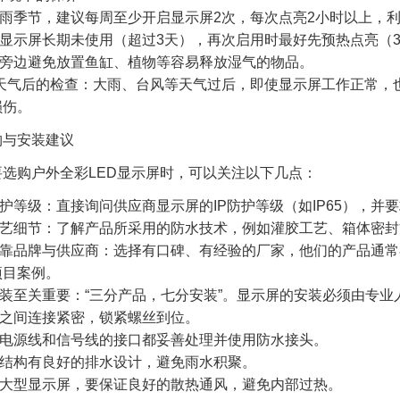
季节，建议每周至少开启显示屏2次，每次点亮2小时以上，利
屏长期未使用（超过3天），再次启用时最好先预热点亮（30%
边避免放置鱼缸、植物等容易释放湿气的物品。
恶劣天气后的检查：大雨、台风等天气过后，即使显示屏工作正常
损伤。
购与安装建议
要选购户外全彩LED显示屏时，可以关注以下几点：
护等级：直接询问供应商显示屏的IP防护等级（如IP65），并
艺细节：了解产品所采用的防水技术，例如灌胶工艺、箱体密封
靠品牌与供应商：选择有口碑、有经验的厂家，他们的产品通常
项目案例。
装至关重要：“三分产品，七分安装”。显示屏的安装必须由专业
间连接紧密，锁紧螺丝到位。
源线和信号线的接口都妥善处理并使用防水接头。
构有良好的排水设计，避免雨水积聚。
型显示屏，要保证良好的散热通风，避免内部过热。