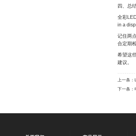
四、总
全彩LE
in a dis
记住两点
合定期
希望这
建议。
上一条：
下一条：