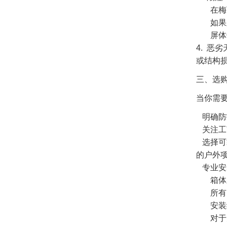
在梅雨
如果显示
屏体旁
4. 
或结构
三、选
当你需
明确防
关注工
选择可
的户外
专业安
箱体之
所有电
安装结
对于大