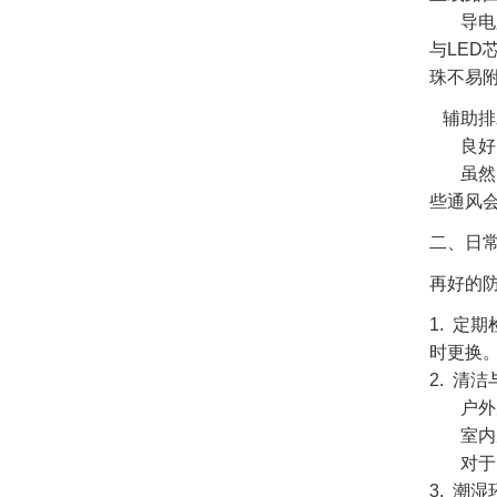
导电胶
与LE
珠不易
辅助排
良好的
虽然密
些通风
二、日
再好的
1. 
时更换
2. 清
户外屏
室内屏
对于内
3. 潮