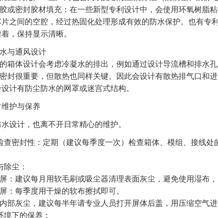
或密封胶材填充：在一些新型专利设计中，会使用环氧树脂粘
D芯片之间的空腔，经过热固化处理形成有效的防水保护。也有专利
附着，保持显示清晰。
水与通风设计
箱体设计会考虑冷凝水的排出，例如通过设计导流槽和排水孔
封很重要，但散热也同样关键。因此会设计有散热排气口和进
会设计有防尘防水的网罩或迷宫式结构。
常维护与保养
防水设计，也离不开日常精心的维护。
定期检查密封性：定期（建议每季度一次）检查箱体、模组、接线
。
洁与除尘：
：建议每月用软毛刷或吸尘器清理表面灰尘，避免使用湿布，
：每季度用干燥的软布擦拭即可。
部灰尘，建议每半年请专业人员打开屏体后盖，用压缩空气进
湿环境下的保养：